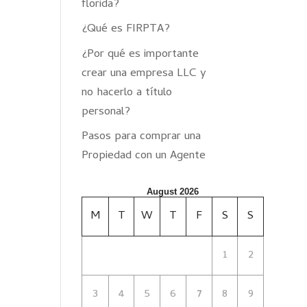
florida?
¿Qué es FIRPTA?
¿Por qué es importante
crear una empresa LLC y
no hacerlo a título
personal?
Pasos para comprar una
Propiedad con un Agente
August 2026
M
T
W
T
F
S
S
1
2
3
4
5
6
7
8
9