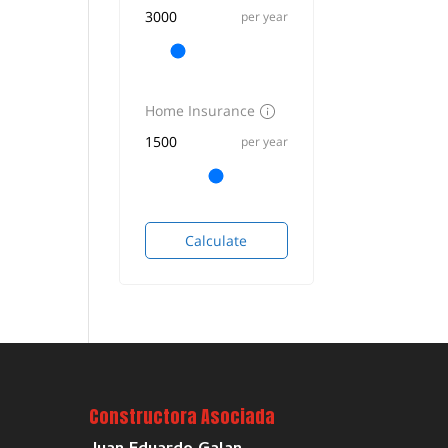
per year
Home Insurance
per year
Calculate
Constructora Asociada